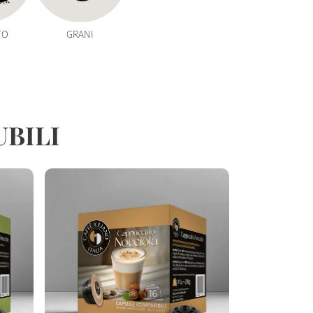
TO
GRANI
UBILI