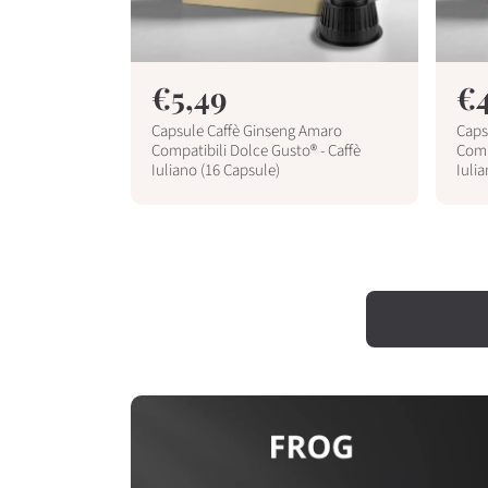
P
€5,49
P
€4
r
r
Capsule Caffè Ginseng Amaro
Caps
e
e
Compatibili Dolce Gusto® - Caffè
Comp
Iuliano (16 Capsule)
Iuli
z
z
z
z
AGGIUNGI AL CARRELLO
o
o
r
r
e
e
g
g
o
o
l
l
a
a
r
r