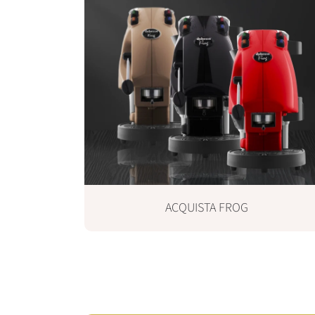
e
e
ACQUISTA FROG