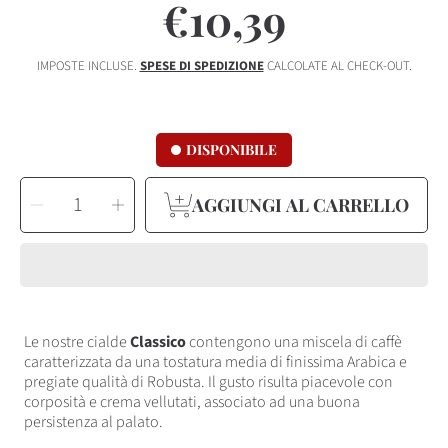
€10,39
Prezzo
regolare
IMPOSTE INCLUSE.
SPESE DI SPEDIZIONE
CALCOLATE AL CHECK-OUT.
DISPONIBILE
SELEZIONA
Riduci
Aumenta
QUANTITÀ
AGGIUNGI AL CARRELLO
la
la
quantità
quantità
per
per
Cialde
Cialde
BOX
BOX
50
50
+
+
KIT
KIT
50*
50*
Caffè
Caffè
Iuliano
Iuliano
miscela
miscela
Le nostre cialde
Classico
contengono una miscela di caffè
Classico
Classico
caratterizzata da una tostatura media di finissima Arabica e
pregiate qualità di Robusta. Il gusto risulta piacevole con
corposità e crema vellutati, associato ad una buona
persistenza al palato.