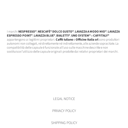
I marchi
NESPRESSO®
,
NESCAFÈ® DOLCE GUSTO®
,
LAVAZZA A MODO MIO®
,
LAVAZZA
ESPRESSO POINT®
,
LAVAZZA BLUE®
,
BIALETTI®
,
UNO SYSTEM®
e
CAFFITALY®
appartengono ai legittimi proprietari.
Caffè Iuliano
e
Officine Italia srl
sono produttori
autonomi non collegati, né direttamente né indirettamente, alle aziende sopracitate. La
compatibilità delle capsule è funzionale all'uso sulle macchine descritte e non
sostituisce l'utilizzo delle capsule originali prodotte dai relativi proprietari dei marchi.
LEGAL NOTICE
PRIVACY POLICY
SHIPPING POLICY