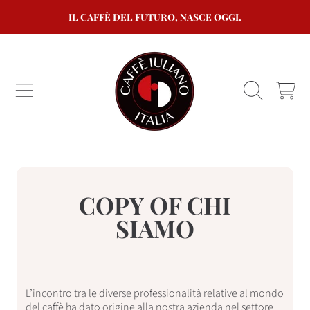
IL CAFFÈ DEL FUTURO, NASCE OGGI.
VAI AL CONTENUTO
CARRELL
COPY OF CHI
SIAMO
L’incontro tra le diverse professionalità relative al mondo
del caffè ha dato origine alla nostra azienda nel settore