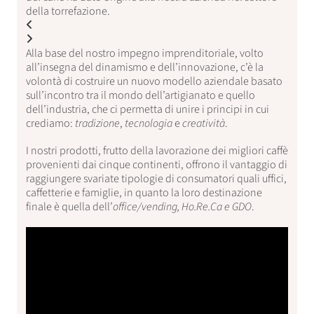
della torrefazione.
Alla base del nostro impegno imprenditoriale, volto
all’insegna del dinamismo e dell’innovazione, c’è la
volontà di costruire un nuovo modello aziendale basato
sull’incontro tra il mondo dell’artigianato e quello
dell’industria, che ci permetta di unire i principi in cui
crediamo:
tradizione
,
tecnologia
e
creatività
.
I nostri prodotti, frutto della lavorazione dei migliori caffè
provenienti dai cinque continenti, offrono il vantaggio di
raggiungere svariate tipologie di consumatori quali uffici,
caffetterie e famiglie, in quanto la loro destinazione
finale è quella dell’
office/vending, Ho.Re.Ca e GDO
.