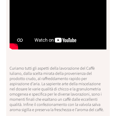
Curiamo tutti gli aspetti della lavorazione del Caffè
Iuliano, dalla scelta mirata della provenienza del
prodotto crudo, al raffreddamento rapido per
aspirazione d’aria. La sapiente arte della miscelazione
nel dosare le varie qualità di chicco e la granulometria
omogenea e specifica per le diverse lavorazioni, sono i
momenti finali che esaltano un caffè dalle eccellenti
qualità. Infine il confezionamento con la valvola salva
aroma sigilla e preserva la freschezza e l’aroma del caffè.