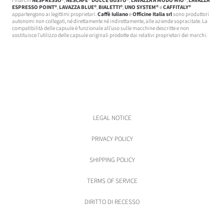
I marchi
NESPRESSO®
,
NESCAFÈ® DOLCE GUSTO®
,
LAVAZZA A MODO MIO®
,
LAVAZZA
ESPRESSO POINT®
,
LAVAZZA BLUE®
,
BIALETTI®
,
UNO SYSTEM®
e
CAFFITALY®
appartengono ai legittimi proprietari.
Caffè Iuliano
e
Officine Italia srl
sono produttori
autonomi non collegati, né direttamente né indirettamente, alle aziende sopracitate. La
compatibilità delle capsule è funzionale all'uso sulle macchine descritte e non
sostituisce l'utilizzo delle capsule originali prodotte dai relativi proprietari dei marchi.
LEGAL NOTICE
PRIVACY POLICY
SHIPPING POLICY
TERMS OF SERVICE
DIRITTO DI RECESSO