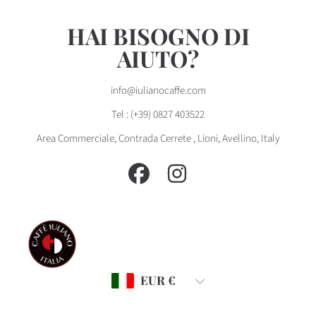
HAI BISOGNO DI
AIUTO?
info@iulianocaffe.com
Tel : (+39) 0827 403522
Area Commerciale, Contrada Cerrete , Lioni, Avellino, Italy
FACEBOOK
INSTAGRAM
Paese/regione
EUR €