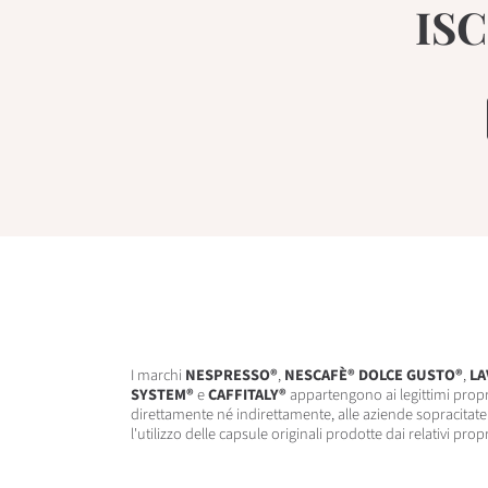
IS
I marchi
NESPRESSO®
,
NESCAFÈ® DOLCE GUSTO®
,
LA
SYSTEM®
e
CAFFITALY®
appartengono ai legittimi propr
direttamente né indirettamente, alle aziende sopracitate.
l'utilizzo delle capsule originali prodotte dai relativi prop