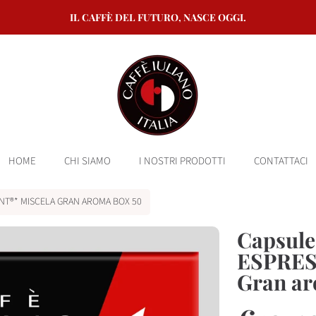
IL CAFFÈ DEL FUTURO, NASCE OGGI.
HOME
CHI SIAMO
I NOSTRI PRODOTTI
CONTATTACI
NT®* MISCELA GRAN AROMA BOX 50
Capsule
 PRODOTTO
ESPRES
Gran a