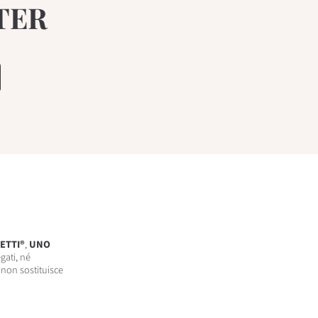
TER
ETTI®
,
UNO
gati, né
 non sostituisce