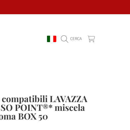
PAESE/REGIONE
CARRELLO
CERCA
 compatibili LAVAZZA
SO POINT®* miscela
roma BOX 50