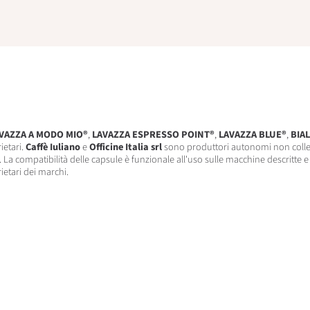
VAZZA A MODO MIO®
,
LAVAZZA ESPRESSO POINT®
,
LAVAZZA BLUE®
,
BIAL
ietari.
Caffè Iuliano
e
Officine Italia srl
sono produttori autonomi non colle
 La compatibilità delle capsule è funzionale all'uso sulle macchine descritte e
rietari dei marchi.