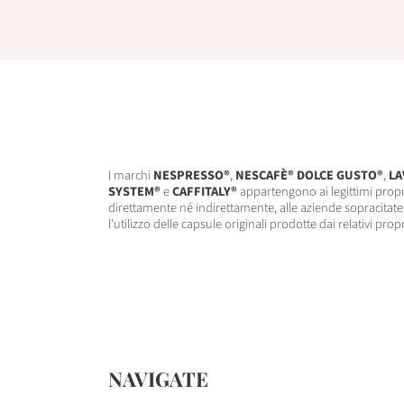
I marchi
NESPRESSO®
,
NESCAFÈ® DOLCE GUSTO®
,
LA
SYSTEM®
e
CAFFITALY®
appartengono ai legittimi propr
direttamente né indirettamente, alle aziende sopracitate.
l'utilizzo delle capsule originali prodotte dai relativi prop
NAVIGATE