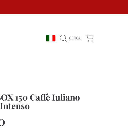
PAESE/REGIONE
CARRELLO
CERCA
OX 150 Caffè Iuliano
 Intenso
o
0